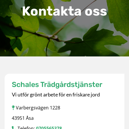
Kontakta oss
Schales Trädgårdstjänster
Vi utför grönt arbete för en friskare jord
Varbergsvägen 1228

43951 Åsa
Telefon:
0705565378
