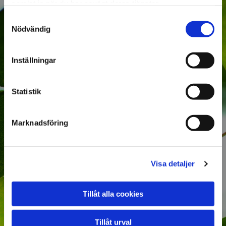
samlat in när du har använt deras tjänster.
Samtyckesval
Namn*
Nödvändig
Inställningar
Efternamn*
Statistik
E-mail*
Marknadsföring
Telefonnummer*
Visa detaljer
Meddelande
Tillåt alla cookies
Tillåt urval