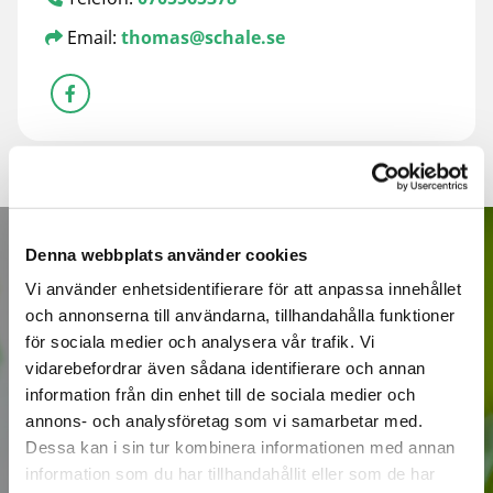
Email:
thomas@schale.se

Denna webbplats använder cookies
Vi använder enhetsidentifierare för att anpassa innehållet
SKICKA EN
och annonserna till användarna, tillhandahålla funktioner
för sociala medier och analysera vår trafik. Vi
FÖRFRÅGAN
vidarebefordrar även sådana identifierare och annan
information från din enhet till de sociala medier och
annons- och analysföretag som vi samarbetar med.
Dessa kan i sin tur kombinera informationen med annan
Fyll i kontaktformuläret så återkommer vi så snabbt
information som du har tillhandahållit eller som de har
som möjligt.