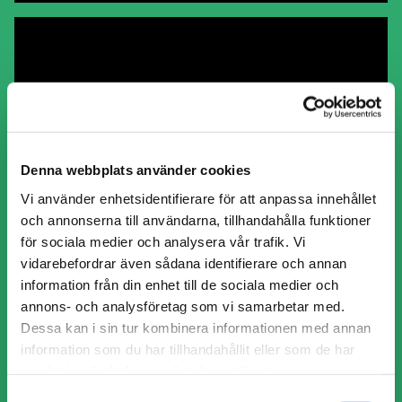
2
Denna webbplats använder cookies
Vår
Vi använder enhetsidentifierare för att anpassa innehållet
och annonserna till användarna, tillhandahålla funktioner
Vårstädning av trädgården.
för sociala medier och analysera vår trafik. Vi
Tid att gräva nya rabatter samt rensa ogräs i
vidarebefordrar även sådana identifierare och annan
befintliga rabatter och trädgårdsland.
information från din enhet till de sociala medier och
Gräsmattevård med tex gödning och eventuellt ny
annons- och analysföretag som vi samarbetar med.
insådd av frön, gräsklippning- och trimning,
Dessa kan i sin tur kombinera informationen med annan
delning av stora perenner och plantering av nya
information som du har tillhandahållit eller som de har
plantor och buskar, gödsling av vårblommande
samlat in när du har använt deras tjänster.
buskar mm. Vi utför även ogräsbränning i tex
Samtyckesval